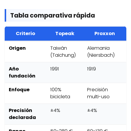
Tabla comparativa rápida
Criterio
Topeak
Proxxon
Origen
Taiwán
Alemania
(Taichung)
(Niersbach)
Año
1991
1919
fundación
Enfoque
100%
Precisión
bicicleta
multi-uso
Precisión
±4%
±4%
declarada