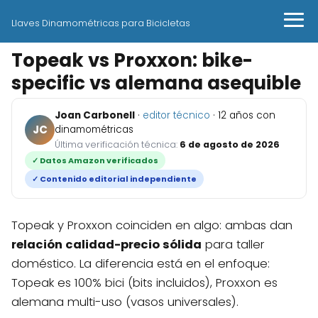
Llaves Dinamométricas para Bicicletas
Topeak vs Proxxon: bike-
specific vs alemana asequible
Joan Carbonell
·
editor técnico
· 12 años con
JC
dinamométricas
Última verificación técnica:
6 de agosto de 2026
✓ Datos Amazon verificados
✓ Contenido editorial independiente
Topeak y Proxxon coinciden en algo: ambas dan
relación calidad-precio sólida
para taller
doméstico. La diferencia está en el enfoque:
Topeak es 100% bici (bits incluidos), Proxxon es
alemana multi-uso (vasos universales).