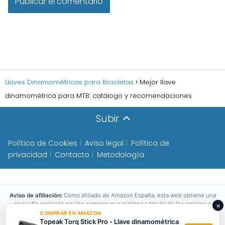
Llaves Dinamométricas para Bicicletas
Mejor llave
dinamométrica para MTB: catálogo y recomendaciones
Subir
Política de Cookies
Aviso legal
Política de
privacidad
Contacto
Metodología
Aviso de afiliación:
Como afiliado de Amazon España, esta web obtiene una
pequeña comisión por las compras que realices a través de los enlaces a
×
Amazon,
sin coste adicional para ti
. El precio del producto es el mismo que
COMPRAR EN AMAZON
verías directamente en Amazon. Esto nos permite mantener la web
Topeak Torq Stick Pro - Llave dinamométrica