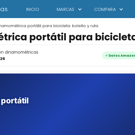
tas
INICIO
MARCAS
COMPARA
namométrica portátil para bicicleta: bolsillo y ruta
ica portátil para bicicleta:
con dinamométricas
✓ Datos Amazon
026
portátil
.