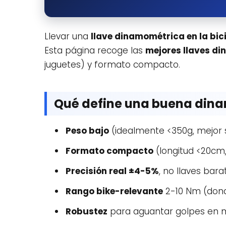
Llevar una
llave dinamométrica en la bic
Esta página recoge las
mejores llaves di
juguetes) y formato compacto.
Qué define una buena dina
Peso bajo
(idealmente <350g, mejor s
Formato compacto
(longitud <20cm
Precisión real ±4-5%
, no llaves barat
Rango bike-relevante
2-10 Nm (donde
Robustez
para aguantar golpes en mo