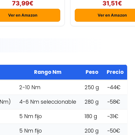
73,99€
31,51€
Ver en Amazon
Ver en Amazon
Rango Nm
Peso
Precio
2-10 Nm
250 g
~44€
 Nm)
4-6 Nm seleccionable
280 g
~58€
5 Nm fijo
180 g
~31€
5 Nm fijo
200 g
~50€