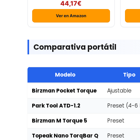
44,17€
Ver en Amazon
Comparativa portátil
Modelo
Tipo
Birzman Pocket Torque
Ajustable
Park Tool ATD-1.2
Preset (4-6
Birzman M Torque 5
Preset
Topeak Nano TorqBar Q
Preset