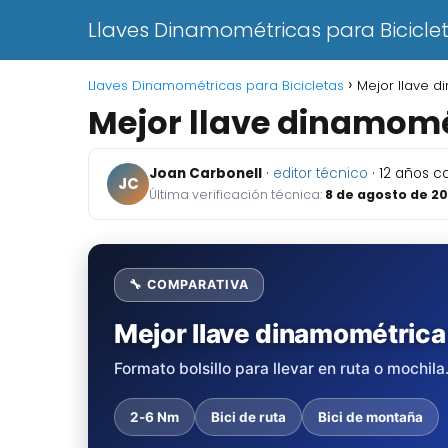
Llaves Dinamométricas para Bicicle
Llaves Dinamométricas para Bicicletas
Mejor llave di
Mejor llave dinamométr
Joan Carbonell
·
editor técnico
· 12 años 
JC
Última verificación técnica:
8 de agosto de 2
🔧 COMPARATIVA
Mejor llave dinamométrica 
Formato bolsillo para llevar en ruta o mochila
2-6 Nm
Bici de ruta
Bici de montaña