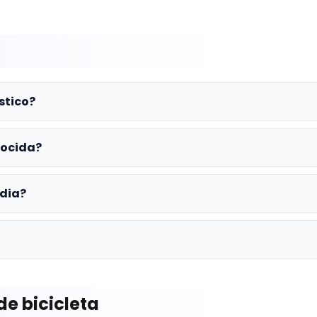
stico?
nocida?
dia?
de bicicleta