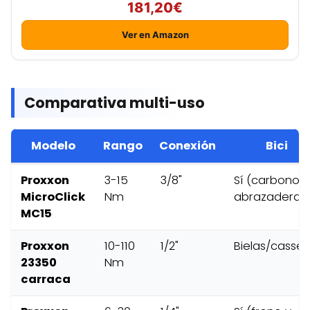
181,20€
Ver en Amazon
Comparativa multi-uso
Modelo
Rango
Conexión
Bici
Proxxon
3-15
3/8"
Sí (carbono y
MicroClick
Nm
abrazaderas
MC15
Proxxon
10-110
1/2"
Bielas/casset
23350
Nm
carraca