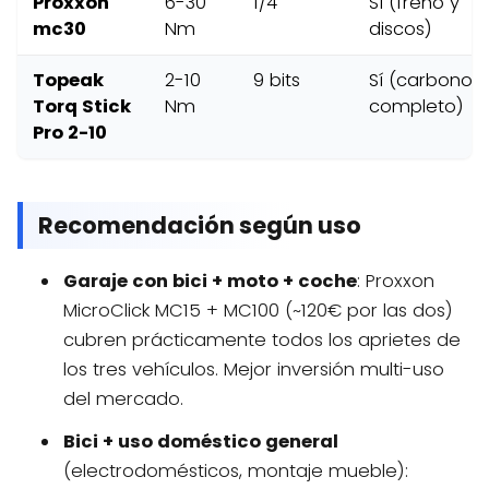
Proxxon
6-30
1/4"
Sí (freno y
mc30
Nm
discos)
Topeak
2-10
9 bits
Sí (carbono
Torq Stick
Nm
completo)
Pro 2-10
Recomendación según uso
Garaje con bici + moto + coche
: Proxxon
MicroClick MC15 + MC100 (~120€ por las dos)
cubren prácticamente todos los aprietes de
los tres vehículos. Mejor inversión multi-uso
del mercado.
Bici + uso doméstico general
(electrodomésticos, montaje mueble):