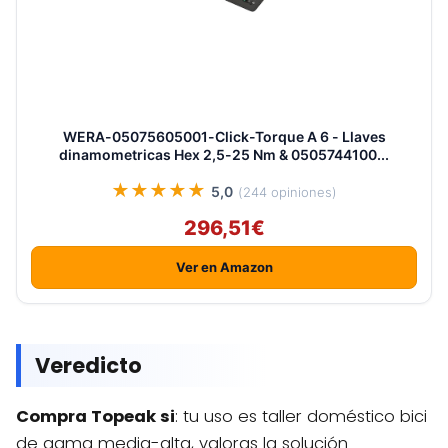
WERA-05075605001-Click-Torque A 6 - Llaves
dinamometricas Hex 2,5-25 Nm & 0505744100...
★★★★★
5,0
(244 opiniones)
296,51€
Ver en Amazon
Veredicto
Compra Topeak si
: tu uso es taller doméstico bici
de gama media-alta, valoras la solución