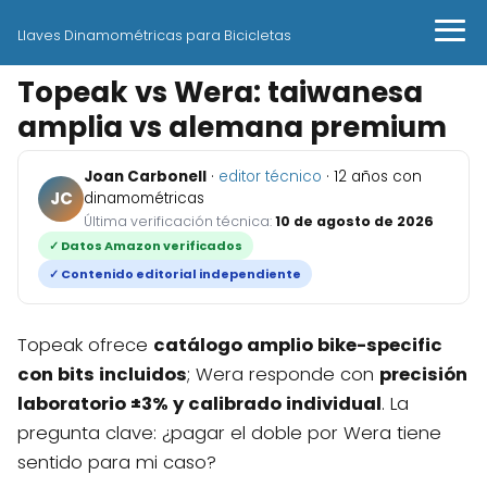
Llaves Dinamométricas para Bicicletas
Topeak vs Wera: taiwanesa
amplia vs alemana premium
Joan Carbonell
·
editor técnico
· 12 años con
JC
dinamométricas
Última verificación técnica:
10 de agosto de 2026
✓ Datos Amazon verificados
✓ Contenido editorial independiente
Topeak ofrece
catálogo amplio bike-specific
con bits incluidos
; Wera responde con
precisión
laboratorio ±3% y calibrado individual
. La
pregunta clave: ¿pagar el doble por Wera tiene
sentido para mi caso?