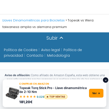
Llaves Dinamométricas para Bicicletas
Topeak vs Wera:
taiwanesa amplia vs alemana premium
Subir
Política de Cookies
Aviso legal
Política de
privacidad
Contacto
Metodología
Aviso de afiliación:
Como afiliado de Amazon España, esta web obtiene una
pequeña comisión por las compras que realices a través de los enlaces a
×
Amazon,
sin coste adicional para ti
. El precio del producto es el mismo que
COMPRAR EN AMAZON
verías directamente en Amazon. Esto nos permite mantener la web
Topeak Torq Stick Pro - Llave dinamométrica
de 2-10 Nm
actualizada y seguir publicando contenido útil.
Ver →
★
★
★
★
★
9.029
🔥 TOP VENTAS
Los precios y la disponibilidad pueden cambiar. Información actualizada en
181,20€
el momento de visitar Amazon.