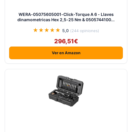
WERA-05075605001-Click-Torque A 6 - Llaves
dinamometricas Hex 2,5-25 Nm & 0505744100...
★★★★★
5,0
(244 opiniones)
296,51€
Ver en Amazon