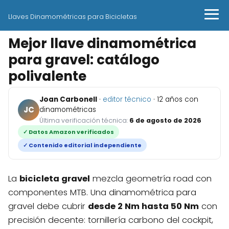
Llaves Dinamométricas para Bicicletas
Mejor llave dinamométrica
para gravel: catálogo
polivalente
Joan Carbonell
·
editor técnico
· 12 años con
JC
dinamométricas
Última verificación técnica:
6 de agosto de 2026
✓ Datos Amazon verificados
✓ Contenido editorial independiente
La
bicicleta gravel
mezcla geometría road con
componentes MTB. Una dinamométrica para
gravel debe cubrir
desde 2 Nm hasta 50 Nm
con
precisión decente: tornillería carbono del cockpit,