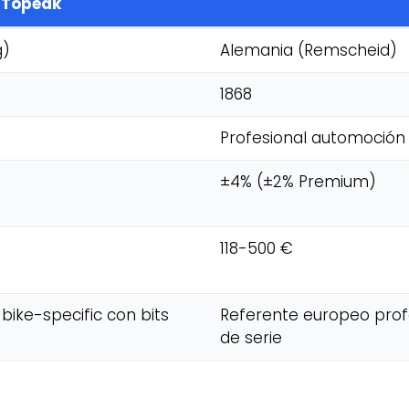
Topeak
g)
Alemania (Remscheid)
1868
Profesional automoción 
±4% (±2% Premium)
118-500 €
bike-specific con bits
Referente europeo profe
de serie