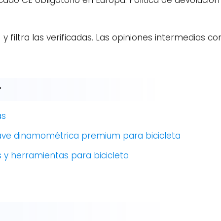
rcado CE obligatorio en Europa. Política de devoluci
y filtra las verificadas. Las opiniones intermedias c
r
as
 llave dinamométrica premium para bicicleta
y herramientas para bicicleta