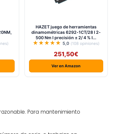
HAZET juego de herramientas
20NM,
dinamométricas 6292-1CT/28 I 2-
o
500 Nm I precisión ± 2/ 4 % I...
★★★★★
5,0
ones)
(108 opiniones)
251,50€
Ver en Amazon
io razonable. Para mantenimiento