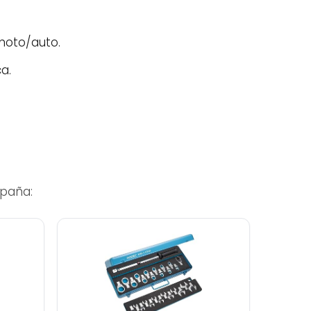
 moto/auto.
a.
paña: