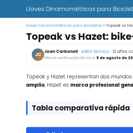
Llaves Dinamométricas para Bicicle
Llaves Dinamométricas para Bicicletas
Topeak vs Haz
Topeak vs Hazet: bik
Joan Carbonell
·
editor técnico
· 12 años 
JC
Última verificación técnica:
5 de agosto de 2
Topeak y Hazet representan dos mundos 
amplio
; Hazet es
marca profesional gener
Tabla comparativa rápida