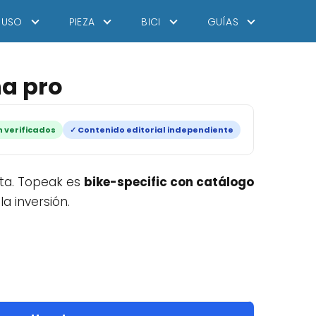
USO
PIEZA
BICI
GUÍAS
na pro
 verificados
✓ Contenido editorial independiente
ta. Topeak es
bike-specific con catálogo
a inversión.