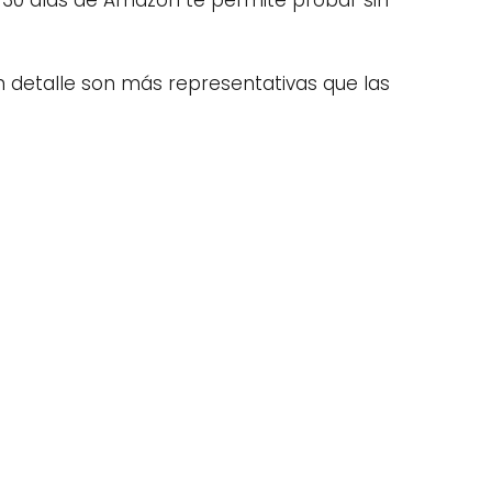
ón 30 días de Amazon te permite probar sin
on detalle son más representativas que las