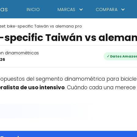
tas
INICIO
MARCAS
COMPARA
et: bike-specific Taiwán vs alemana pro
e-specific Taiwán vs alema
con dinamométricas
✓ Datos Amazon
026
opuestos del segmento dinamométrica para bicicle
alista de uso intensivo
. Cuándo cada una merece l