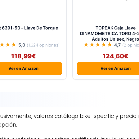
t 6391-50 - Llave De Torque
TOPEAK Caja Llave
DINAMOMETRICA TORQ 4-
Adultos Unisex, Negr
★★★
★★★★★
5,0
4,7
(1.624 opiniones)
(2 opini
118,99€
124,60€
Ver en Amazon
Ver en Amazon
xclusivamente, valoras catálogo bike-specific y prec
opción.