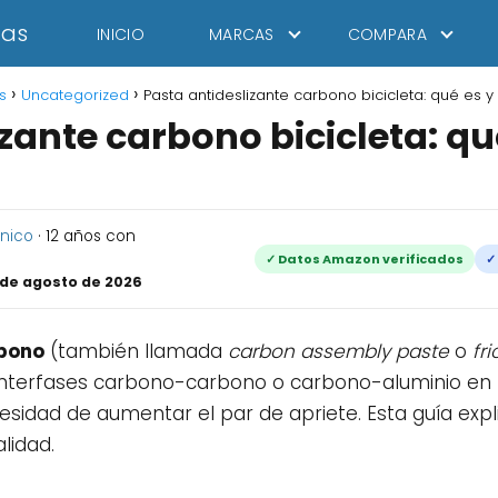
tas
INICIO
MARCAS
COMPARA
s
Uncategorized
Pasta antideslizante carbono bicicleta: qué es 
izante carbono bicicleta: q
cnico
· 12 años con
✓ Datos Amazon verificados
✓
 de agosto de 2026
rbono
(también llamada
carbon assembly paste
o
fr
nterfases carbono-carbono o carbono-aluminio en bi
esidad de aumentar el par de apriete. Esta guía expl
lidad.