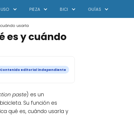
USO
PIEZA
BICI
GUÍAS
y cuándo usarla
ué es y cuándo
 Contenido editorial independiente
iction paste
) es un
cicleta. Su función es
ica qué es, cuándo usarla y