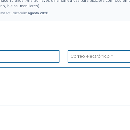
hace 15 años. Analizo llaves dinamométricas para bicicleta con foco en 
no, bielas, manillares).
ima actualización:
agosto 2026