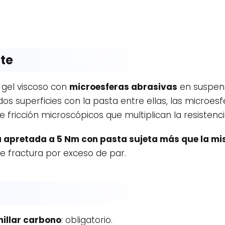
te
n gel viscoso con
microesferas abrasivas
en suspensi
os superficies con la pasta entre ellas, las microes
fricción microscópicos que multiplican la resistenci
 apretada a 5 Nm con pasta sujeta más que la m
 de fractura por exceso de par.
illar carbono
: obligatorio.