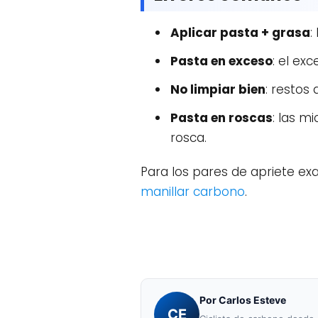
Aplicar pasta + grasa
:
Pasta en exceso
: el ex
No limpiar bien
: restos
Pasta en roscas
: las m
rosca.
Para los pares de apriete ex
manillar carbono
.
Por Carlos Esteve
CE