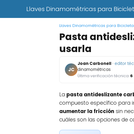
Llaves Dinamométricas para Bicicle
Llaves Dinamométricas para Bicicleta
Pasta antidesl
usarla
Joan Carbonell
·
editor té
JC
dinamométricas
Última verificación técnica:
6
La
pasta antideslizante ca
compuesto específico para i
aumentar la fricción
sin nec
cuáles son las opciones de ca